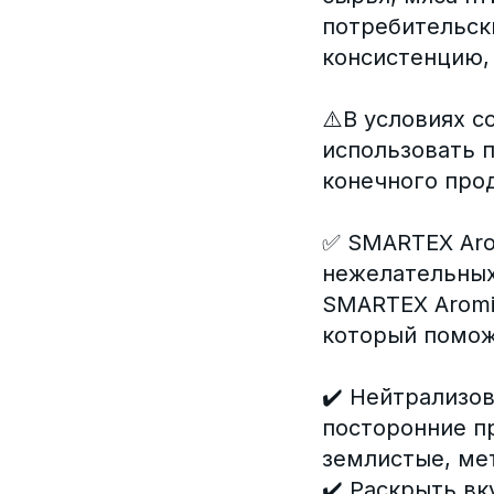
потребительск
консистенцию, 
⚠️В условиях 
использовать 
конечного прод
✅ SMARTEX Aro
нежелательных
SMARTEX Aromic
который помож
✔️ Нейтрализов
посторонние пр
землистые, ме
✔️ Раскрыть вк