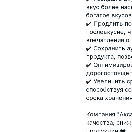
вкус более на
богатое вкусов
✔️ Продлить п
послевкусие, 
впечатления о 
✔️ Сохранить а
продукта, позв
✔️ Оптимизиро
дорогостоящего
✔️ Увеличить с
способствуя со
срока хранения
Компания "Акс
качества, сни
продукции ❤️