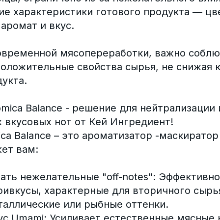
ие характеристики готового продукта — цв
аромат и вкус.
современной мясопереработки, важно соблю
положительные свойства сырья, не снижая 
укта.
mica Balance - решение для нейтрализации
 вкусовых нот от Кей Ингредиент!
a Balance – это ароматизатор -маскиратор 
ет вам:
ать нежелательные "off-notes": Эффективно
ивкусы, характерные для вторичного сырья
таллические или рыбные оттенки.
ус Umami: Усиливает естественные мясные 