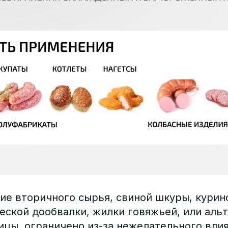
ие вторичного сырья, свиной шкуры, курин
еской дообвалки, жилки говяжьей, или аль
ицы, ограничено из-за нежелательного вли