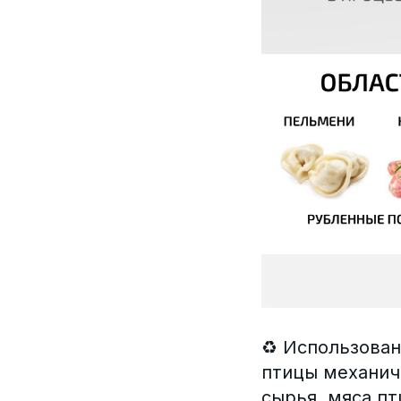
♻️ Использован
птицы механич
сырья, мяса пт