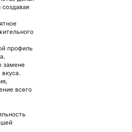
 создавая
иятное
ожительного
вой профиль
а.
о замене
 вкуса.
ия,
ение всего
ильность
ашей