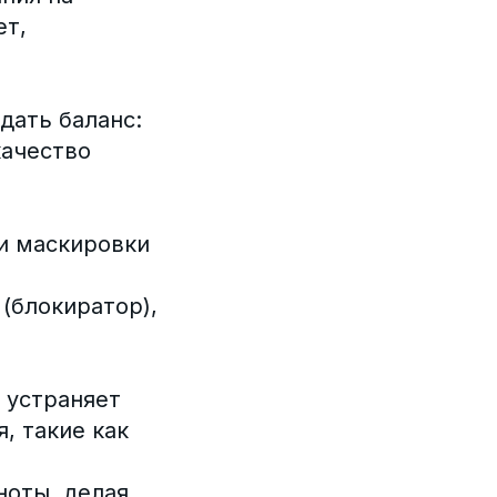
ет,
дать баланс:
качество
 и маскировки
(блокиратор),
 устраняет
, такие как
ноты, делая